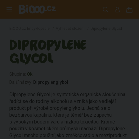
BiOOO.cz Encyklopedie
/
Vyhledat složení
/
Dipropylene Glycol
DIPROPYLENE
GLYCOL
Skupina:
Ok
Další názvy:
Dipropylenglykol
Dipropylene Glycol je syntetická organická sloučenina
řadící se do rodiny alkoholů a vzniká jako vedlejší
produkt při výrobě propylenglykolu. Jedná se o
bezbarvou kapalinu, která je téměř bez zápachu
s vysokým bodem varu a nízkou toxicitou. Kromě
použití v kosmetickém průmyslu nachází Dipropylene
Glycol mnoho použití jako změkčovadlo a meziprodukt