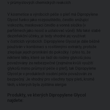
v průmyslových chemických reakcích.
V kosmetice a výrobcích péče o pleť má Dipropylene
Glycol funkci jako rozpouštědlo, činidlo snižující
viskozitu, maskovací činidlo a vonná složka (v
parfémech jako nosič a ustalovač vůně). Má také slabě
dezinfekční účinky, je tedy vhodné jej využívat
v čistících výrobcích. Dipropylene Glycol je dále běžně
používán v kombinaci s rostlinnými extrakty, protože
zlepšuje jejich pronikání do pokožky. I přes to, že
některé látky, které se řadí do rodiny glykolů jsou
považovány za nebezpečné (zejména kvůli využití
glykolů mimo průmysl péče o pleť), tak Dipropylene
Glycol je v produktech osobní péče považován za
bezpečný. Je vhodný pro všechny typy pleti, kromě
těch, u kterých byla zjištěna alergie.
Produkty, ve kterých Dipropylene Glycol
najdete: