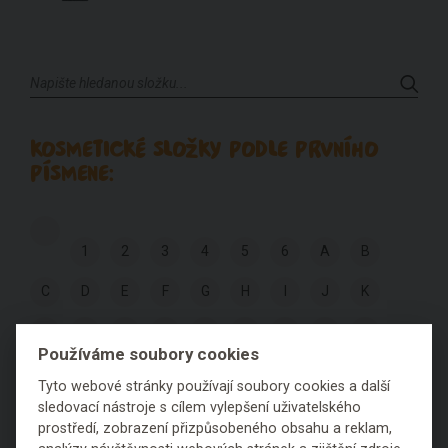
KOSMETICKÉ SLOŽKY PODLE PRVNÍHO
PÍSMENE:
1
2
3
4
5
6
A
B
C
D
E
F
G
H
I
J
K
L
M
N
O
P
Q
R
S
T
Používáme soubory cookies
U
V
W
X
Y
Z
Tyto webové stránky používají soubory cookies a další
sledovací nástroje s cílem vylepšení uživatelského
prostředí, zobrazení přizpůsobeného obsahu a reklam,