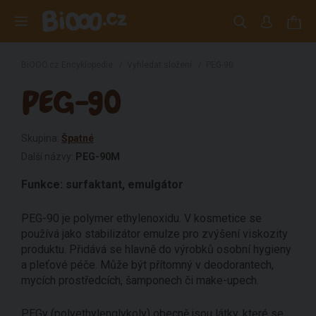
BiOOO.cz Encyklopedie
/
Vyhledat složení
/
PEG-90
PEG-90
Skupina:
Špatné
Další názvy:
PEG-90M
Funkce:
surfaktant,
emulgátor
PEG-90 je polymer ethylenoxidu. V kosmetice se
používá jako stabilizátor emulze pro zvýšení viskozity
produktu. Přidává se hlavně do výrobků osobní hygieny
a pleťové péče. Může být přítomný v deodorantech,
mycích prostředcích, šamponech či make-upech.
PEGy (polyethylenglykoly) obecně jsou látky, které se