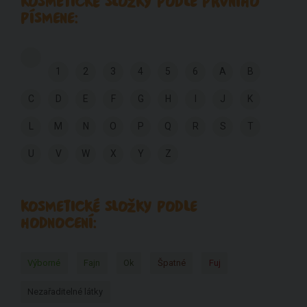
KOSMETICKÉ SLOŽKY PODLE PRVNÍHO
PÍSMENE:
1
2
3
4
5
6
A
B
C
D
E
F
G
H
I
J
K
L
M
N
O
P
Q
R
S
T
U
V
W
X
Y
Z
KOSMETICKÉ SLOŽKY PODLE
HODNOCENÍ:
Výborné
Fajn
Ok
Špatné
Fuj
Nezařaditelné látky