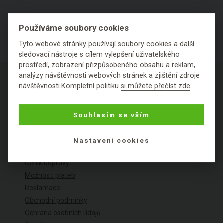
Používáme soubory cookies
Tyto webové stránky používají soubory cookies a další
sledovací nástroje s cílem vylepšení uživatelského
prostředí, zobrazení přizpůsobeného obsahu a reklam,
analýzy návštěvnosti webových stránek a zjištění zdroje
návštěvnosti.Kompletní politiku
si můžete přečíst zde
.
O NÁKUPU
Souhlasím se vším
Výhody nákupu u nás
Nastavení cookies
Často kladené dotazy
Ceník dopravy
Možnosti plateb
Reklamace
Obchodní podmínky
Ochrana osobních údajů