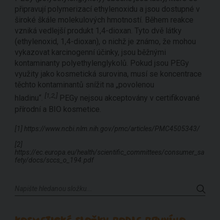
připravují polymerizací ethylenoxidu a jsou dostupné v
široké škále molekulových hmotností. Během reakce
vzniká vedlejší produkt 1,4-dioxan. Tyto dvě látky
(ethylenoxid, 1,4-dioxan), o nichž je známo, že mohou
vykazovat karcinogenní účinky, jsou běžnými
kontaminanty polyethylenglykolů. Pokud jsou PEGy
využity jako kosmetická surovina, musí se koncentrace
těchto kontaminantů snížit na „povolenou
[1,2,]
hladinu“.
PEGy nejsou akceptovány v certifikované
přírodní a BIO kosmetice.
[1] https://www.ncbi.nlm.nih.gov/pmc/articles/PMC4505343/
[2]
https://ec.europa.eu/health/scientific_committees/consumer_sa
fety/docs/sccs_o_194.pdf