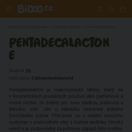
BiOOO.cz Encyklopedie
/
Vyhledat složení
/
Pentadecalactone
PENTADECALACTON
E
Skupina:
Ok
Další názvy:
Cyklopentadekanolid
Pentadekalakton je makrocyklický lakton, který se
v kosmetických produktech používá jako parfémová a
vonná složka. Je známý pro svou sladkou, pudrovou a
dřevitou vůni. Jde o náhražku extrémně drahého
živočišného pižma. Přirozeně se v malém množství
vyskytuje v esenciálním oleji z kořene anděliky (divoký
celer) a je zodpovědný za pižmový zápach této rostliny.