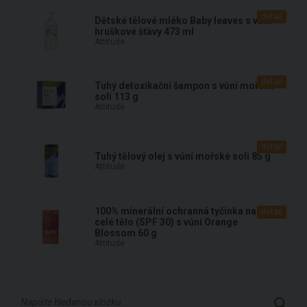
detail
Dětské tělové mléko Baby leaves s vůní
hruškové šťávy 473 ml
Attitude
detail
Tuhý detoxikační šampon s vůní mořské
soli 113 g
Attitude
detail
Tuhý tělový olej s vůní mořské soli 85 g
Attitude
100% minerální ochranná tyčinka na
detail
celé tělo (SPF 30) s vůní Orange
Blossom 60 g
Attitude