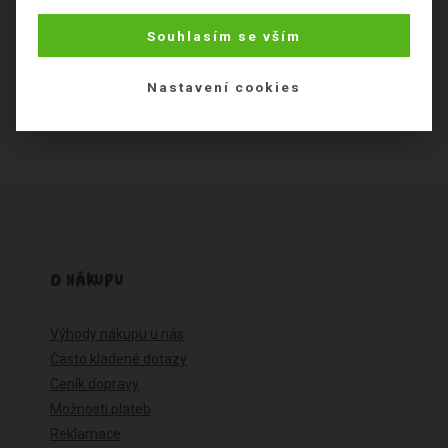
Nezařaditelné látky
Souhlasím se vším
Nastavení cookies
O NÁKUPU
Výhody nákupu u nás
Často kladené dotazy
Ceník dopravy
Možnosti plateb
Reklamace