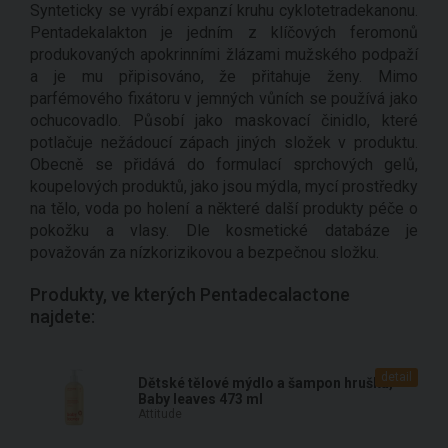
Synteticky se vyrábí expanzí kruhu cyklotetradekanonu.
Pentadekalakton je jedním z klíčových feromonů
produkovaných apokrinními žlázami mužského podpaží
a je mu připisováno, že přitahuje ženy. Mimo
parfémového fixátoru v jemných vůních se používá jako
ochucovadlo. Působí jako maskovací činidlo, které
potlačuje nežádoucí zápach jiných složek v produktu.
Obecně se přidává do formulací sprchových gelů,
koupelových produktů, jako jsou mýdla, mycí prostředky
na tělo, voda po holení a některé další produkty péče o
pokožku a vlasy. Dle kosmetické databáze je
považován za nízkorizikovou a bezpečnou složku.
Produkty, ve kterých Pentadecalactone
najdete:
detail
Dětské tělové mýdlo a šampon hruška,
Baby leaves 473 ml
Attitude