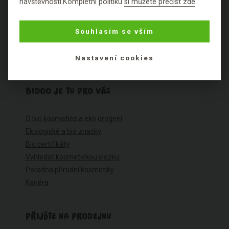
návštěvnosti.Kompletní politiku
si můžete přečíst zde
.
Možnosti plateb
Reklamace
Souhlasím se vším
Obchodní podmínky
Ochrana osobních údajů
Cookies
Nastavení cookies
BIOOO JE TU PRO VÁS
O bio kosmetice a eko drogerii
Ekologické a bio značky
Bio certifikáty
Vyhledat kosmetickou složku
Poradna přírodní kosmetiky
Kariéra
PŘIJĎTE NA PRODEJNU