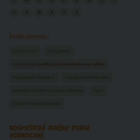
L
M
N
O
P
Q
R
S
T
U
V
W
X
Y
Z
Podle písmena :
Butyrát sodný
Chia protein
n,n-bis(2-hydroxyethyl)-p-phenylenediamine sulfate
Polyglyceryl-3 Beeswax
Polyglyceryl-3 Ricinoleát
Sesamum Indicum Oil Unsaponifiables
Šípek
Sodium Olivamphoacetate
KOSMETICKÉ SLOŽKY PODLE
HODNOCENÍ: