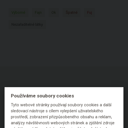
Výborné
Fajn
Ok
Špatné
Fuj
Nezařaditelné látky
O NÁKUPU
Používáme soubory cookies
Tyto webové stránky používají soubory cookies a další
Výhody nákupu u nás
sledovací nástroje s cílem vylepšení uživatelského
prostředí, zobrazení přizpůsobeného obsahu a reklam,
Často kladené dotazy
analýzy návštěvnosti webových stránek a zjištění zdroje
Ceník dopravy