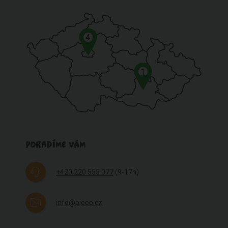
4
1
PORADÍME VÁM
+420 220 555 077
(9-17h)
info@biooo.cz