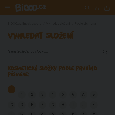
BiOOO.cz Encyklopedie
/
Vyhledat složení
/
Podle písmena
VYHLEDAT SLOŽENÍ
KOSMETICKÉ SLOŽKY PODLE PRVNÍHO
PÍSMENE:
1
2
3
4
5
6
A
B
C
D
E
F
G
H
I
J
K