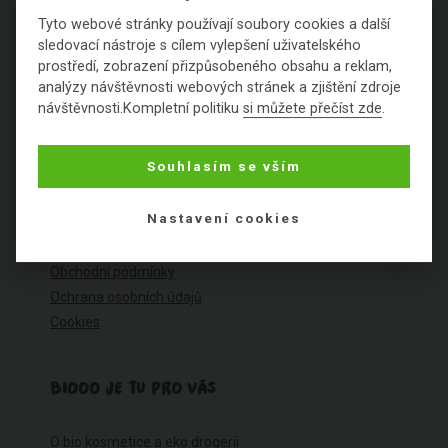
Tyto webové stránky používají soubory cookies a další
sledovací nástroje s cílem vylepšení uživatelského
prostředí, zobrazení přizpůsobeného obsahu a reklam,
analýzy návštěvnosti webových stránek a zjištění zdroje
O NÁKUPU
návštěvnosti.Kompletní politiku
si můžete přečíst zde
.
Výhody nákupu u nás
Souhlasím se vším
Často kladené dotazy
Ceník dopravy
Nastavení cookies
Možnosti plateb
Reklamace
Obchodní podmínky
Ochrana osobních údajů
Cookies
BIOOO JE TU PRO VÁS
O bio kosmetice a eko drogerii