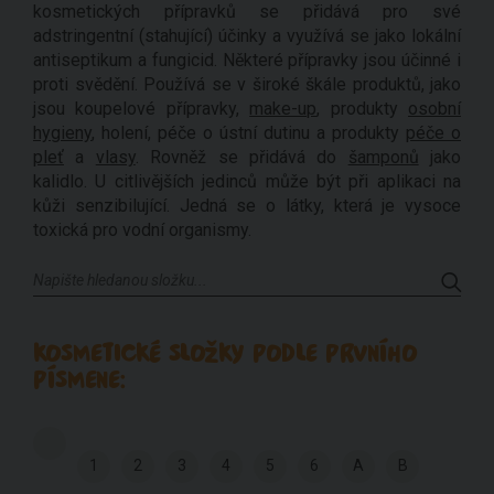
kosmetických přípravků se přidává pro své
adstringentní (stahující) účinky a využívá se jako lokální
antiseptikum a fungicid. Některé přípravky jsou účinné i
proti svědění. Používá se v široké škále produktů, jako
jsou koupelové přípravky,
make-up
, produkty
osobní
hygieny
, holení, péče o ústní dutinu a produkty
péče o
pleť
a
vlasy
. Rovněž se přidává do
šamponů
jako
kalidlo. U citlivějších jedinců může být při aplikaci na
kůži senzibilující. Jedná se o látky, která je vysoce
toxická pro vodní organismy.
KOSMETICKÉ SLOŽKY PODLE PRVNÍHO
PÍSMENE:
1
2
3
4
5
6
A
B