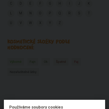
C
D
E
F
G
H
I
J
K
L
M
N
O
P
Q
R
S
T
U
V
W
X
Y
Z
KOSMETICKÉ SLOŽKY PODLE
HODNOCENÍ:
Výborné
Fajn
Ok
Špatné
Fuj
Nezařaditelné látky
Používáme soubory cookies