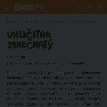
BiOOO.cz Encyklopedie
/
Vyhledat složení
/
Uhličitan zinečnatý
UHLIČITAN
ZINEČNATÝ
Skupina:
Ok
Další názvy:
Zinc carbonate, smithsonit, calamite
Uhličitan zinečnatý je anorganická sloučenina
vyskytující se v podobě bílé pevné látky, která je
nerozpustná ve vodě. V přírodě existuje jako minerál
smithsonit. Uměle se vyrábí zpracováním studených
roztoků síranu zinečnatého hydrogenuhličitanem
draselným. Používá se ve farmacii, k výrobě dalších
sloučenin zinku či jako přísada do krmiv. Do