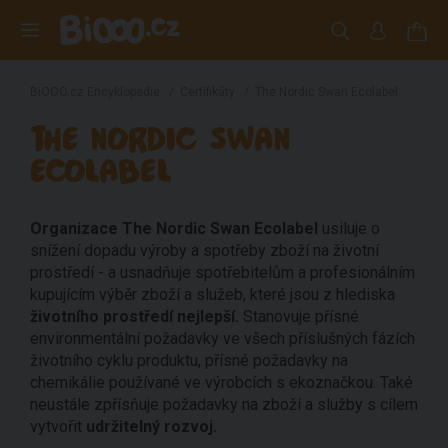
BiOOO.cz Encyklopedie
/
Certifikáty
/
The Nordic Swan Ecolabel
THE NORDIC SWAN
ECOLABEL
Organizace The Nordic Swan Ecolabel
usiluje o
snížení dopadu výroby a spotřeby zboží na životní
prostředí - a usnadňuje spotřebitelům a profesionálním
kupujícím výběr zboží a služeb, které jsou z hlediska
životního prostředí nejlepší.
Stanovuje přísné
environmentální požadavky ve všech příslušných fázích
životního cyklu produktu, přísné požadavky na
chemikálie používané ve výrobcích s ekoznačkou. Také
neustále zpřísňuje požadavky na zboží a služby s cílem
vytvořit
udržitelný rozvoj.