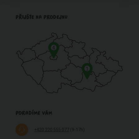
PŘIJĎTE NA PRODEJNU
4
1
PORADÍME VÁM
+420 220 555 077
(9-17h)