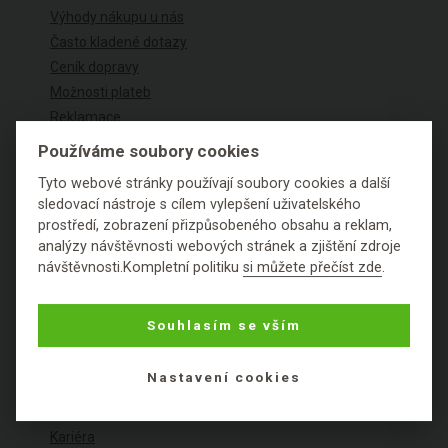
Výhody nákupu u nás
Často kladené dotazy
Ceník dopravy
Možnosti plateb
Reklamace
Obchodní podmínky
Používáme soubory cookies
Ochrana osobních údajů
Tyto webové stránky používají soubory cookies a další
Cookies
sledovací nástroje s cílem vylepšení uživatelského
prostředí, zobrazení přizpůsobeného obsahu a reklam,
analýzy návštěvnosti webových stránek a zjištění zdroje
BIOOO JE TU PRO VÁS
návštěvnosti.Kompletní politiku
si můžete přečíst zde
.
O bio kosmetice a eko drogerii
Souhlasím se vším
Ekologické a bio značky
Bio certifikáty
Nastavení cookies
Vyhledat kosmetickou složku
Poradna přírodní kosmetiky
Kariéra